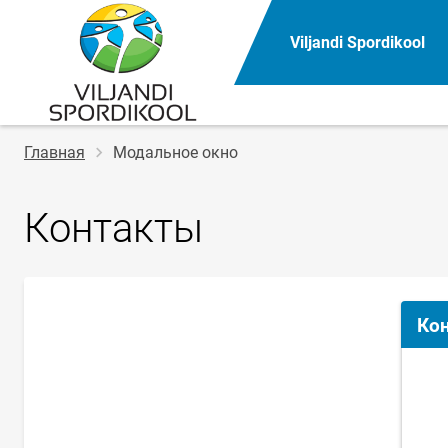
Viljandi Spordikool
Строка
Главная
Модальное окно
навигации
Контакты
Ко