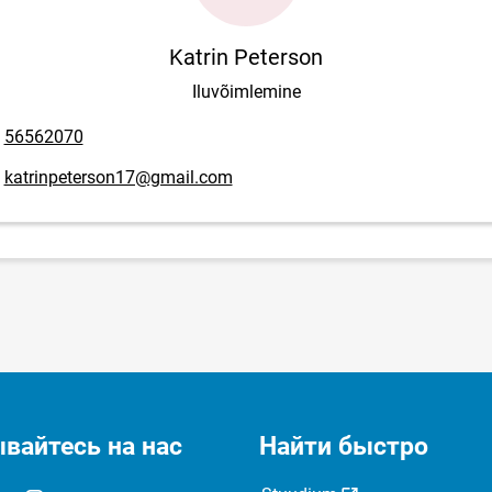
Katrin Peterson
Iluvõimlemine
мер телефона
56562070
mail адрес
katrinpeterson17@gmail.com
вайтесь на нас
Найти быстро